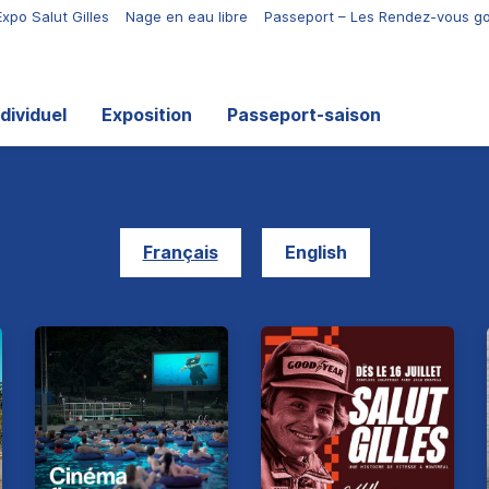
Expo Salut Gilles
Nage en eau libre
Passeport – Les Rendez-vous 
ndividuel
Exposition
Passeport-saison
Français
English